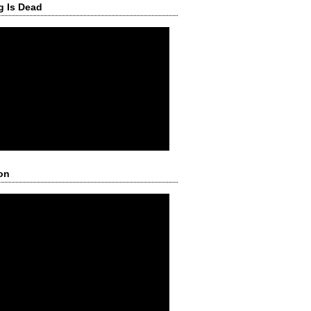
g Is Dead
on