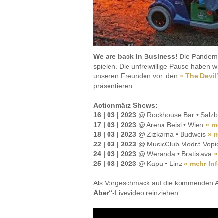
We are back in Business!
Die Pandemie
spielen. Die unfreiwillige Pause haben
unseren Freunden von den
» The Devil
präsentieren.
Actionmärz Shows:
16 | 03 | 2023
@ Rockhouse Bar • Salz
17 | 03 | 2023
@ Arena Beisl • Wien
» m
18 | 03 | 2023
@ Zizkarna • Budweis
» m
22 | 03 | 2023
@ MusicClub Modrá Vopic
24 | 03 | 2023
@ Weranda • Bratislava
»
25 | 03 | 2023
@ Kapu • Linz
» mehr Inf
Als Vorgeschmack auf die kommenden Auf
Aber“
-Livevideo reinziehen: