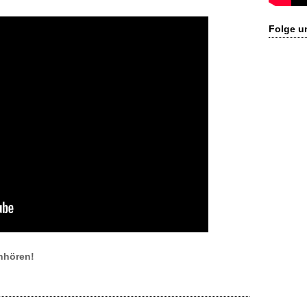
Folge u
nhören!