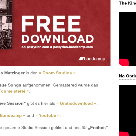
The Kin
s Matzinger
in den
» Doom Studios «
.
No Opti
eue Songs
aufgenommen. Gemastered wurde das
Tonmeisterei «
.
ive Session“
gibt es hier als
» Gratisdownload «
.
 Bandcamp «
und
» Youtube «
.
e gesamte Studio Session gefilmt und uns für
„Freiheit“