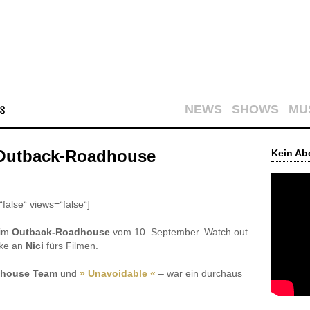
NEWS
SHOWS
MU
 Outback-Roadhouse
Kein Ab
false“ views=“false“]
 im
Outback-Roadhouse
vom 10. September. Watch out
nke an
Nici
fürs Filmen.
dhouse Team
und
» Unavoidable «
– war ein durchaus