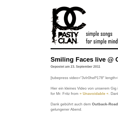
Smiling Faces live @
Gepostet am
23. September 2011
[tubepress video=“3vIr0heP178″ length=“
Hier ein kleines Video von unserem Gig
for Mr. Fritz from
» Unavoidable «
. Da
Dank gebührt auch dem
Outback-Roa
gelungener Abend.