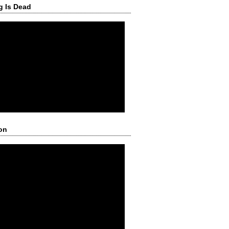
g Is Dead
on